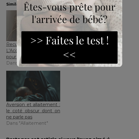
Similaire
Recueil Lait :
Comment savoir si j’ai
L’Accessoire Magique
assez de lait ? Stop aux
pour l’Allaitement !
fausses alertes !
Dans "Allaitement"
Dans "Allaitement"
Aversion et allaitement :
le coté obscur dont on
ne parle pas
Dans "Allaitement"