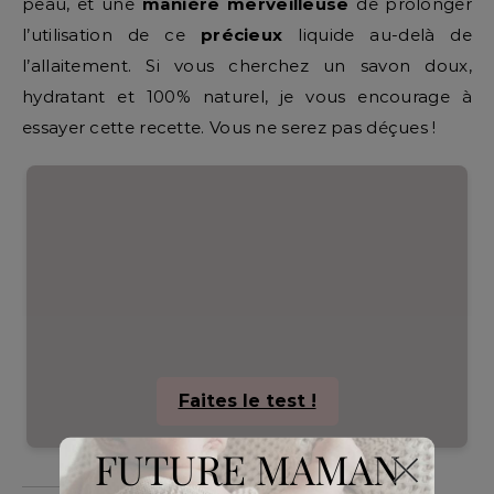
peau, et une
manière merveilleuse
de prolonger
l’utilisation de ce
précieux
liquide au-delà de
l’allaitement. Si vous cherchez un savon doux,
hydratant et 100% naturel, je vous encourage à
essayer cette recette. Vous ne serez pas déçues !
Faites le test !