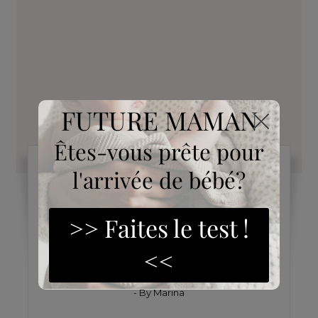
ALLAITEMENT
Vêtements d’allaitement
pas chers : 5 tenues stylées
pour cet été
- By
Marina