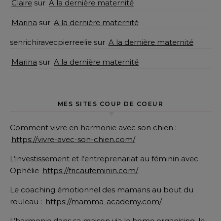
Claire
sur
A la dernière maternité
Marina
sur
A la dernière maternité
senrichiravecpierreelie
sur
A la dernière maternité
Marina
sur
A la dernière maternité
MES SITES COUP DE COEUR
Comment vivre en harmonie avec son chien :
https://vivre-avec-son-chien.com/
L’investissement et l’entreprenariat au féminin avec
Ophélie
https://fricaufeminin.com/
Le coaching émotionnel des mamans au bout du
rouleau :
https://mamma-academy.com/
L’harmonie dans sa maison via le home organising, le